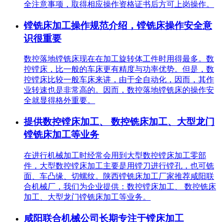
全注意事项，取得相应操作资格证书后方可上岗操作。
镗铣床加工操作规范介绍，镗铣床操作安全意
识很重要
数控落地镗铣床现在在加工旋转体工件时用得最多。数
控镗床，比一般的车床更有精度与功率优势。但是，数
控镗床比较一般车床来讲，由于全自动化，因而，其作
业转速也是非常高的。因而，数控落地镗铣床的操作安
全就显得格外重要。
提供数控镗床加工、 数控铣床加工、大型龙门
镗铣床加工等业务
在进行机械加工时经常会用到大型数控镗床加工零部
件，大型数控镗床加工主要是用镗刀进行镗孔，也可铣
面、车凸缘、切螺纹。陕西镗铣床加工厂家推荐咸阳联
合机械厂，我们为企业提供：数控镗床加工、 数控铣床
加工、大型龙门镗铣床加工等业务。
咸阳联合机械公司长期专注于镗床加工