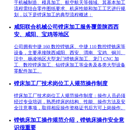
于机械制造、模具加工、航空航天等领域。其基本加工
流程需结合零件图纸要求、机床性能和加工工艺进行规
划，以下是镗床加工的典型流程概述：
咸阳联合机械公司镗床加工服务覆盖陕西西
安、咸阳、宝鸡等地区
公司拥有中捷 160 数控镗铣床、中捷 110 数控镗铣床等
设备，主要承接陕西咸阳、西安、渭南、宝鸡、铜川、
汉中、杨凌地区大型龙门镗铣床加工、龙门 CNC 加
工、数控镗床加工、钻镗床加工等业务及各类大型设备
零配件加工。
镗床加工厂技术岗位工人规范操作制度
镗床加工厂技术岗位工人规范操作制度：操作人员必须
经过专业培训，熟悉镗床的结构、性能、操作方法及安
全注意事项，取得相应操作资格证书后方可上岗操作。
镗铣床加工操作规范介绍，镗铣床操作安全意
识很重要