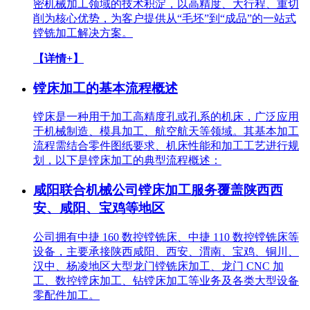
密机械加工领域的技术积淀，以高精度、大行程、重切
削为核心优势，为客户提供从“毛坯”到“成品”的一站式
镗铣加工解决方案。
【详情+】
镗床加工的基本流程概述
镗床是一种用于加工高精度孔或孔系的机床，广泛应用
于机械制造、模具加工、航空航天等领域。其基本加工
流程需结合零件图纸要求、机床性能和加工工艺进行规
划，以下是镗床加工的典型流程概述：
咸阳联合机械公司镗床加工服务覆盖陕西西
安、咸阳、宝鸡等地区
公司拥有中捷 160 数控镗铣床、中捷 110 数控镗铣床等
设备，主要承接陕西咸阳、西安、渭南、宝鸡、铜川、
汉中、杨凌地区大型龙门镗铣床加工、龙门 CNC 加
工、数控镗床加工、钻镗床加工等业务及各类大型设备
零配件加工。