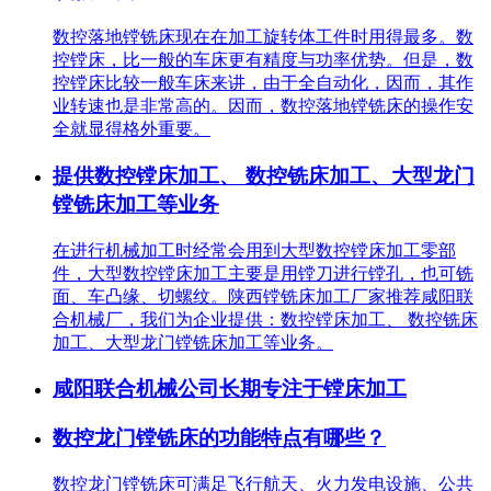
数控落地镗铣床现在在加工旋转体工件时用得最多。数
控镗床，比一般的车床更有精度与功率优势。但是，数
控镗床比较一般车床来讲，由于全自动化，因而，其作
业转速也是非常高的。因而，数控落地镗铣床的操作安
全就显得格外重要。
提供数控镗床加工、 数控铣床加工、大型龙门
镗铣床加工等业务
在进行机械加工时经常会用到大型数控镗床加工零部
件，大型数控镗床加工主要是用镗刀进行镗孔，也可铣
面、车凸缘、切螺纹。陕西镗铣床加工厂家推荐咸阳联
合机械厂，我们为企业提供：数控镗床加工、 数控铣床
加工、大型龙门镗铣床加工等业务。
咸阳联合机械公司长期专注于镗床加工
数控龙门镗铣床的功能特点有哪些？
数控龙门镗铣床可满足飞行航天、火力发电设施、公共