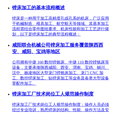
镗床加工的基本流程概述
镗床是一种用于加工高精度孔或孔系的机床，广泛应用
于机械制造、模具加工、航空航天等领域。其基本加工
流程需结合零件图纸要求、机床性能和加工工艺进行规
划，以下是镗床加工的典型流程概述：
咸阳联合机械公司镗床加工服务覆盖陕西西
安、咸阳、宝鸡等地区
公司拥有中捷 160 数控镗铣床、中捷 110 数控镗铣床等
设备，主要承接陕西咸阳、西安、渭南、宝鸡、铜川、
汉中、杨凌地区大型龙门镗铣床加工、龙门 CNC 加
工、数控镗床加工、钻镗床加工等业务及各类大型设备
零配件加工。
镗床加工厂技术岗位工人规范操作制度
镗床加工厂技术岗位工人规范操作制度：操作人员必须
经过专业培训，熟悉镗床的结构、性能、操作方法及安