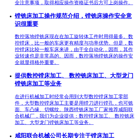
全注意事项，取得相应操作资格证书后方可上岗操作。
镗铣床加工操作规范介绍，镗铣床操作安全意
识很重要
数控落地镗铣床现在在加工旋转体工件时用得最多。数
控镗床，比一般的车床更有精度与功率优势。但是，数
控镗床比较一般车床来讲，由于全自动化，因而，其作
业转速也是非常高的。因而，数控落地镗铣床的操作安
全就显得格外重要。
提供数控镗床加工、 数控铣床加工、大型龙门
镗铣床加工等业务
在进行机械加工时经常会用到大型数控镗床加工零部
件，大型数控镗床加工主要是用镗刀进行镗孔，也可铣
面、车凸缘、切螺纹。陕西镗铣床加工厂家推荐咸阳联
合机械厂，我们为企业提供：数控镗床加工、 数控铣床
加工、大型龙门镗铣床加工等业务。
咸阳联合机械公司长期专注于镗床加工