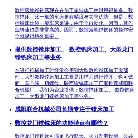
数控落地镗铣床现在在加工旋转体工件时用得最多。数
控镗床，比一般的车床更有精度与功率优势。但是，数
控镗床比较一般车床来讲，由于全自动化，因而，其作
业转速也是非常高的。因而，数控落地镗铣床的操作安
全就显得格外重要。
提供数控镗床加工、 数控铣床加工、大型龙门
镗铣床加工等业务
在进行机械加工时经常会用到大型数控镗床加工零部
件，大型数控镗床加工主要是用镗刀进行镗孔，也可铣
面、车凸缘、切螺纹。陕西镗铣床加工厂家推荐咸阳联
合机械厂，我们为企业提供：数控镗床加工、 数控铣床
加工、大型龙门镗铣床加工等业务。
咸阳联合机械公司长期专注于镗床加工
数控龙门镗铣床的功能特点有哪些？
数控龙门镗铣床可满足飞行航天、火力发电设施、公共