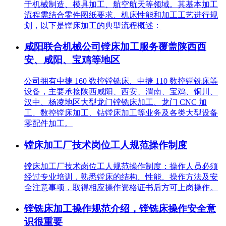
于机械制造、模具加工、航空航天等领域。其基本加工
流程需结合零件图纸要求、机床性能和加工工艺进行规
划，以下是镗床加工的典型流程概述：
咸阳联合机械公司镗床加工服务覆盖陕西西
安、咸阳、宝鸡等地区
公司拥有中捷 160 数控镗铣床、中捷 110 数控镗铣床等
设备，主要承接陕西咸阳、西安、渭南、宝鸡、铜川、
汉中、杨凌地区大型龙门镗铣床加工、龙门 CNC 加
工、数控镗床加工、钻镗床加工等业务及各类大型设备
零配件加工。
镗床加工厂技术岗位工人规范操作制度
镗床加工厂技术岗位工人规范操作制度：操作人员必须
经过专业培训，熟悉镗床的结构、性能、操作方法及安
全注意事项，取得相应操作资格证书后方可上岗操作。
镗铣床加工操作规范介绍，镗铣床操作安全意
识很重要