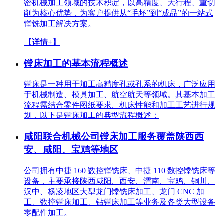
密机械加工领域的技术积淀，以高精度、大行程、重切
削为核心优势，为客户提供从“毛坯”到“成品”的一站式
镗铣加工解决方案。
【详情+】
镗床加工的基本流程概述
镗床是一种用于加工高精度孔或孔系的机床，广泛应用
于机械制造、模具加工、航空航天等领域。其基本加工
流程需结合零件图纸要求、机床性能和加工工艺进行规
划，以下是镗床加工的典型流程概述：
咸阳联合机械公司镗床加工服务覆盖陕西西
安、咸阳、宝鸡等地区
公司拥有中捷 160 数控镗铣床、中捷 110 数控镗铣床等
设备，主要承接陕西咸阳、西安、渭南、宝鸡、铜川、
汉中、杨凌地区大型龙门镗铣床加工、龙门 CNC 加
工、数控镗床加工、钻镗床加工等业务及各类大型设备
零配件加工。