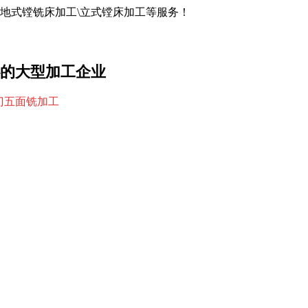
落地式镗铣床加工\立式镗床加工等服务！
的大型加工企业
龙门五面铣加工