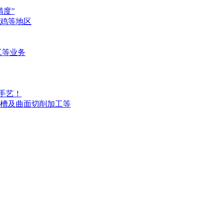
度”
鸡等地区
工等业务
手艺！
槽及曲面切削加工等