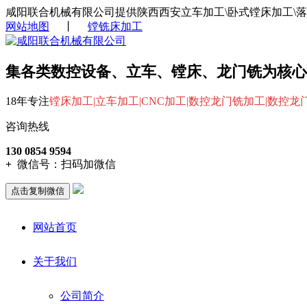
咸阳联合机械有限公司提供陕西西安立车加工\卧式镗床加工\
网站地图
丨
镗铣床加工
集各类数控设备、立车、镗床、龙门铣为核心
18年专注
镗床加工|立车加工|CNC加工|数控龙门铣加工|数控
咨询热线
130 0854 9594
+
微信号：
扫码加微信
点击复制微信
网站首页
关于我们
公司简介