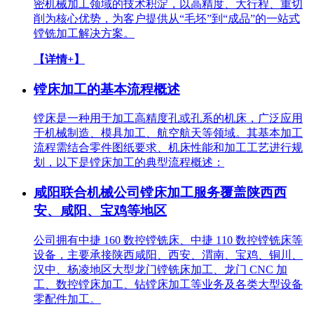
密机械加工领域的技术积淀，以高精度、大行程、重切
削为核心优势，为客户提供从“毛坯”到“成品”的一站式
镗铣加工解决方案。
【详情+】
镗床加工的基本流程概述
镗床是一种用于加工高精度孔或孔系的机床，广泛应用
于机械制造、模具加工、航空航天等领域。其基本加工
流程需结合零件图纸要求、机床性能和加工工艺进行规
划，以下是镗床加工的典型流程概述：
咸阳联合机械公司镗床加工服务覆盖陕西西
安、咸阳、宝鸡等地区
公司拥有中捷 160 数控镗铣床、中捷 110 数控镗铣床等
设备，主要承接陕西咸阳、西安、渭南、宝鸡、铜川、
汉中、杨凌地区大型龙门镗铣床加工、龙门 CNC 加
工、数控镗床加工、钻镗床加工等业务及各类大型设备
零配件加工。