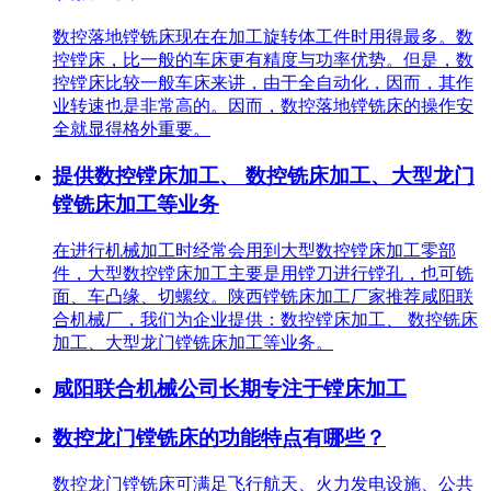
数控落地镗铣床现在在加工旋转体工件时用得最多。数
控镗床，比一般的车床更有精度与功率优势。但是，数
控镗床比较一般车床来讲，由于全自动化，因而，其作
业转速也是非常高的。因而，数控落地镗铣床的操作安
全就显得格外重要。
提供数控镗床加工、 数控铣床加工、大型龙门
镗铣床加工等业务
在进行机械加工时经常会用到大型数控镗床加工零部
件，大型数控镗床加工主要是用镗刀进行镗孔，也可铣
面、车凸缘、切螺纹。陕西镗铣床加工厂家推荐咸阳联
合机械厂，我们为企业提供：数控镗床加工、 数控铣床
加工、大型龙门镗铣床加工等业务。
咸阳联合机械公司长期专注于镗床加工
数控龙门镗铣床的功能特点有哪些？
数控龙门镗铣床可满足飞行航天、火力发电设施、公共