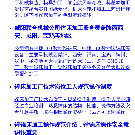
于机械制造、模具加工、航空航天等领域。其基本加工
流程需结合零件图纸要求、机床性能和加工工艺进行规
划，以下是镗床加工的典型流程概述：
咸阳联合机械公司镗床加工服务覆盖陕西西
安、咸阳、宝鸡等地区
公司拥有中捷 160 数控镗铣床、中捷 110 数控镗铣床等
设备，主要承接陕西咸阳、西安、渭南、宝鸡、铜川、
汉中、杨凌地区大型龙门镗铣床加工、龙门 CNC 加
工、数控镗床加工、钻镗床加工等业务及各类大型设备
零配件加工。
镗床加工厂技术岗位工人规范操作制度
镗床加工厂技术岗位工人规范操作制度：操作人员必须
经过专业培训，熟悉镗床的结构、性能、操作方法及安
全注意事项，取得相应操作资格证书后方可上岗操作。
镗铣床加工操作规范介绍，镗铣床操作安全意
识很重要