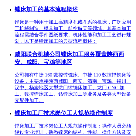
镗床加工的基本流程概述
镗床是一种用于加工高精度孔或孔系的机床，广泛应用
于机械制造、模具加工、航空航天等领域。其基本加工
流程需结合零件图纸要求、机床性能和加工工艺进行规
划，以下是镗床加工的典型流程概述：
咸阳联合机械公司镗床加工服务覆盖陕西西
安、咸阳、宝鸡等地区
公司拥有中捷 160 数控镗铣床、中捷 110 数控镗铣床等
设备，主要承接陕西咸阳、西安、渭南、宝鸡、铜川、
汉中、杨凌地区大型龙门镗铣床加工、龙门 CNC 加
工、数控镗床加工、钻镗床加工等业务及各类大型设备
零配件加工。
镗床加工厂技术岗位工人规范操作制度
镗床加工厂技术岗位工人规范操作制度：操作人员必须
经过专业培训，熟悉镗床的结构、性能、操作方法及安