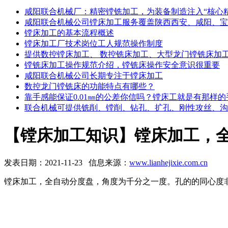
咸阳联合机械厂：精密镗铣加工，为装备制造注入“核心精
咸阳联合机械公司镗床加工服务覆盖陕西西安、咸阳、宝
镗床加工的基本流程概述
镗床加工厂技术岗位工人规范操作制度
提供数控镗床加工、 数控铣床加工、大型龙门镗铣床加
镗铣床加工操作规范介绍，镗铣床操作安全意识很重要
咸阳联合机械公司长期专注于镗床加工
数控龙门镗铣床的功能特点有哪些？
靠手感能保证0.01㎜的公差你信吗？镗床工就是有那样的
联合机械可提供铣削、镗削、钻孔、扩孔、刚性攻丝、沟
【镗床加工知识】镗床加工，
发表日期：2021-11-23 信息来源：
www.lianhejixie.com.cn
镗床加工，全自动分度盘，角度为千分之一度。孔的的同心度