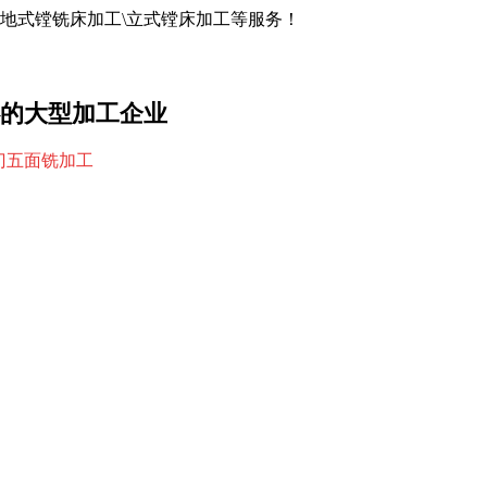
落地式镗铣床加工\立式镗床加工等服务！
的大型加工企业
龙门五面铣加工