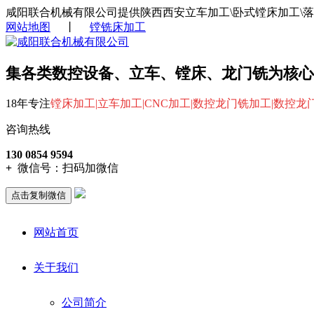
咸阳联合机械有限公司提供陕西西安立车加工\卧式镗床加工\
网站地图
丨
镗铣床加工
集各类数控设备、立车、镗床、龙门铣为核心
18年专注
镗床加工|立车加工|CNC加工|数控龙门铣加工|数控
咨询热线
130 0854 9594
+
微信号：
扫码加微信
点击复制微信
网站首页
关于我们
公司简介