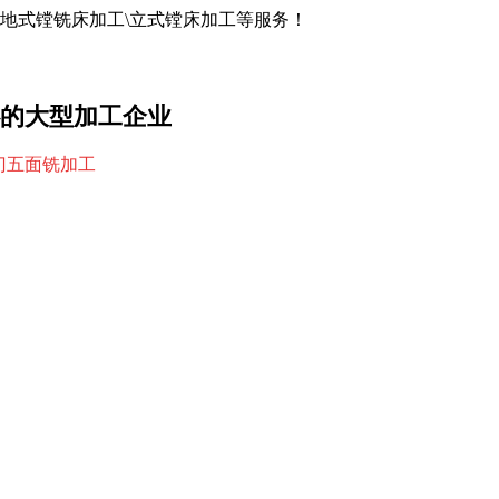
落地式镗铣床加工\立式镗床加工等服务！
的大型加工企业
龙门五面铣加工