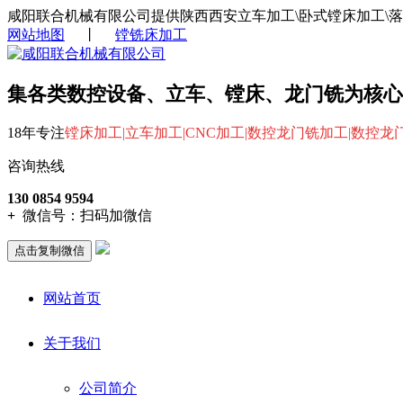
咸阳联合机械有限公司提供陕西西安立车加工\卧式镗床加工\
网站地图
丨
镗铣床加工
集各类数控设备、立车、镗床、龙门铣为核心
18年专注
镗床加工|立车加工|CNC加工|数控龙门铣加工|数控
咨询热线
130 0854 9594
+
微信号：
扫码加微信
点击复制微信
网站首页
关于我们
公司简介