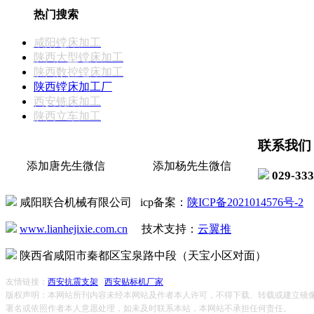
热门搜索
咸阳镗床加工
陕西大型镗床加工
陕西数控镗床加工
陕西镗床加工厂
西安铣床加工
陕西立车加工
联系我们
添加唐先生微信
添加杨先生微信
029-33
咸阳联合机械有限公司 icp备案：
陕ICP备2021014576号-2
www.lianhejixie.com.cn
技术支持：
云翼推
陕西省咸阳市秦都区宝泉路中段（天宝小区对面）
友情链接：
西安抗震支架
西安贴标机厂家
版权声明：本网站所刊内容未经本网站及作者本人许可，不得下载、转载或建立镜
署名或依照作者本人意愿处理，如未及时联系本站，本网站不承担任何责任。