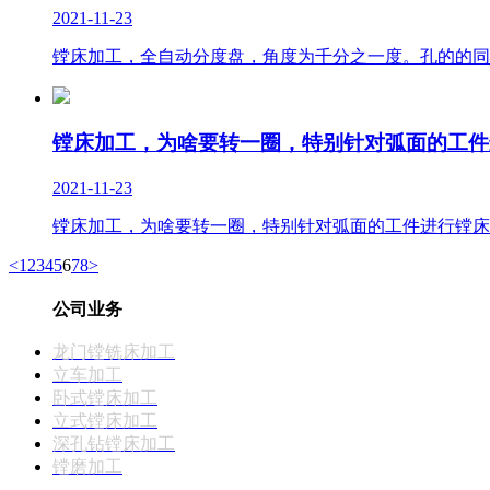
2021-11-23
镗床加工，全自动分度盘，角度为千分之一度。孔的的同
镗床加工，为啥要转一圈，特别针对弧面的工件
2021-11-23
镗床加工，为啥要转一圈，特别针对弧面的工件进行镗床
<
1
2
3
4
5
6
7
8
>
公司业务
龙门镗铣床加工
立车加工
卧式镗床加工
立式镗床加工
深孔钻镗床加工
镗磨加工