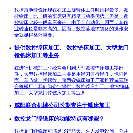
数控落地镗铣床现在在加工旋转体工件时用得最多。数
控镗床，比一般的车床更有精度与功率优势。但是，数
控镗床比较一般车床来讲，由于全自动化，因而，其作
业转速也是非常高的。因而，数控落地镗铣床的操作安
全就显得格外重要。
提供数控镗床加工、 数控铣床加工、大型龙门
镗铣床加工等业务
在进行机械加工时经常会用到大型数控镗床加工零部
件，大型数控镗床加工主要是用镗刀进行镗孔，也可铣
面、车凸缘、切螺纹。陕西镗铣床加工厂家推荐咸阳联
合机械厂，我们为企业提供：数控镗床加工、 数控铣床
加工、大型龙门镗铣床加工等业务。
咸阳联合机械公司长期专注于镗床加工
数控龙门镗铣床的功能特点有哪些？
数控龙门镗铣床可满足飞行航天、火力发电设施、公共