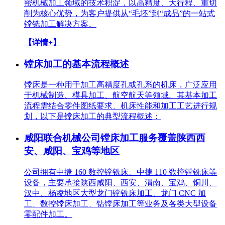
密机械加工领域的技术积淀，以高精度、大行程、重切
削为核心优势，为客户提供从“毛坯”到“成品”的一站式
镗铣加工解决方案。
【详情+】
镗床加工的基本流程概述
镗床是一种用于加工高精度孔或孔系的机床，广泛应用
于机械制造、模具加工、航空航天等领域。其基本加工
流程需结合零件图纸要求、机床性能和加工工艺进行规
划，以下是镗床加工的典型流程概述：
咸阳联合机械公司镗床加工服务覆盖陕西西
安、咸阳、宝鸡等地区
公司拥有中捷 160 数控镗铣床、中捷 110 数控镗铣床等
设备，主要承接陕西咸阳、西安、渭南、宝鸡、铜川、
汉中、杨凌地区大型龙门镗铣床加工、龙门 CNC 加
工、数控镗床加工、钻镗床加工等业务及各类大型设备
零配件加工。