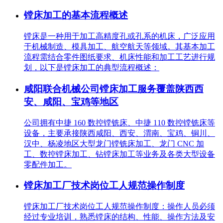
镗床加工的基本流程概述
镗床是一种用于加工高精度孔或孔系的机床，广泛应用
于机械制造、模具加工、航空航天等领域。其基本加工
流程需结合零件图纸要求、机床性能和加工工艺进行规
划，以下是镗床加工的典型流程概述：
咸阳联合机械公司镗床加工服务覆盖陕西西
安、咸阳、宝鸡等地区
公司拥有中捷 160 数控镗铣床、中捷 110 数控镗铣床等
设备，主要承接陕西咸阳、西安、渭南、宝鸡、铜川、
汉中、杨凌地区大型龙门镗铣床加工、龙门 CNC 加
工、数控镗床加工、钻镗床加工等业务及各类大型设备
零配件加工。
镗床加工厂技术岗位工人规范操作制度
镗床加工厂技术岗位工人规范操作制度：操作人员必须
经过专业培训，熟悉镗床的结构、性能、操作方法及安