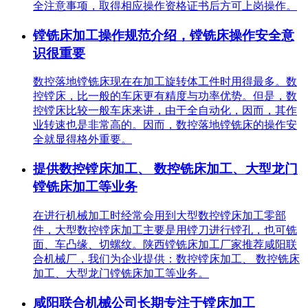
全注意事项，取得相应操作资格证书后方可上岗操作。
镗铣床加工操作规范介绍，镗铣床操作安全意
识很重要
数控落地镗铣床现在在加工旋转体工件时用得最多。数
控镗床，比一般的车床更有精度与功率优势。但是，数
控镗床比较一般车床来讲，由于全自动化，因而，其作
业转速也是非常高的。因而，数控落地镗铣床的操作安
全就显得格外重要。
提供数控镗床加工、 数控铣床加工、大型龙门
镗铣床加工等业务
在进行机械加工时经常会用到大型数控镗床加工零部
件，大型数控镗床加工主要是用镗刀进行镗孔，也可铣
面、车凸缘、切螺纹。陕西镗铣床加工厂家推荐咸阳联
合机械厂，我们为企业提供：数控镗床加工、 数控铣床
加工、大型龙门镗铣床加工等业务。
咸阳联合机械公司长期专注于镗床加工