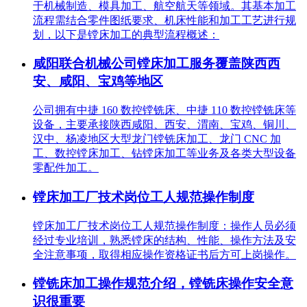
于机械制造、模具加工、航空航天等领域。其基本加工
流程需结合零件图纸要求、机床性能和加工工艺进行规
划，以下是镗床加工的典型流程概述：
咸阳联合机械公司镗床加工服务覆盖陕西西
安、咸阳、宝鸡等地区
公司拥有中捷 160 数控镗铣床、中捷 110 数控镗铣床等
设备，主要承接陕西咸阳、西安、渭南、宝鸡、铜川、
汉中、杨凌地区大型龙门镗铣床加工、龙门 CNC 加
工、数控镗床加工、钻镗床加工等业务及各类大型设备
零配件加工。
镗床加工厂技术岗位工人规范操作制度
镗床加工厂技术岗位工人规范操作制度：操作人员必须
经过专业培训，熟悉镗床的结构、性能、操作方法及安
全注意事项，取得相应操作资格证书后方可上岗操作。
镗铣床加工操作规范介绍，镗铣床操作安全意
识很重要